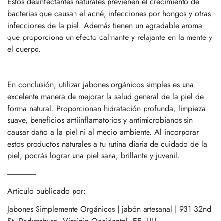
Estos desinfectantes naturales previenen el crecimiento de
bacterias que causan el acné, infecciones por hongos y otras
infecciones de la piel. Además tienen un agradable aroma
que proporciona un efecto calmante y relajante en la mente y
el cuerpo.
Confirm your age
En conclusión, utilizar jabones orgánicos simples es una
excelente manera de mejorar la salud general de la piel de
Are you 18 years old or older?
forma natural. Proporcionan hidratación profunda, limpieza
suave, beneficios antiinflamatorios y antimicrobianos sin
No, I'm not
Yes, I am
causar daño a la piel ni al medio ambiente. Al incorporar
estos productos naturales a tu rutina diaria de cuidado de la
piel, podrás lograr una piel sana, brillante y juvenil.
-------------------
Artículo publicado por:
Jabones Simplemente Orgánicos | jabón artesanal | 931 32nd
St, Parkersburg, Virginia Occidental, EE. UU.